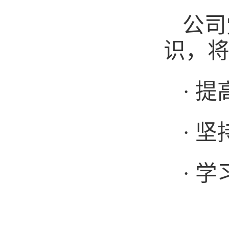
公司
识，
· 
· 
· 