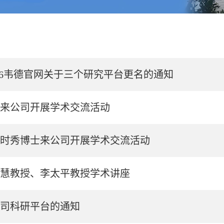
or1946韦德官网关于三个研究平台更名的通知
来公司开展学术交流活动
时秀博士来公司开展学术交流活动
慧教授、李太平教授学术讲座
司科研平台的通知