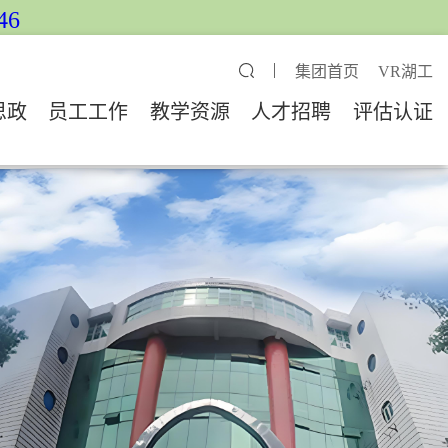
46
集团首页
VR湖工
思政
员工工作
教学资源
人才招聘
评估认证