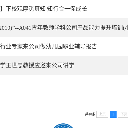
】下校观摩觅真知 知行合一促成长
行业专家来公司做幼儿园职业辅导报告
学王世忠教授应邀来公司讲学
共10条
上页
1
下页