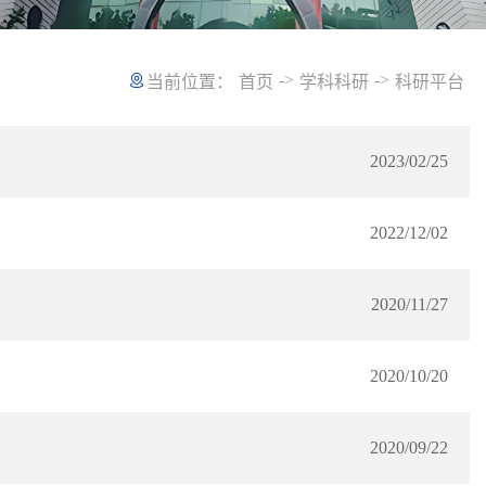
->
->
当前位置：
首页
学科科研
科研平台
2023/02/25
2022/12/02
2020/11/27
2020/10/20
2020/09/22