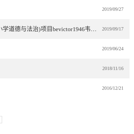
2019/09/27
“国培计划(2019)”--A041青年教师学科公司产品能力提升培训(小学道德与法治)项目bevictor1946韦德官网培训班开班典礼隆重举行
2019/09/17
2019/06/24
2018/11/16
2016/12/21