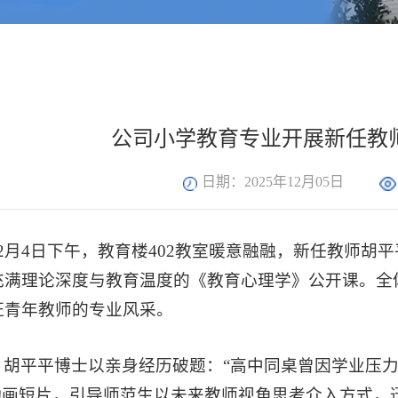
公司小学教育专业开展新任教
日期：2025年12月05日
2月4日下午，教育楼402教室暖意融融，新任教师胡平
充满理论深度与教育温度的《教育心理学》公开课。全
证青年教师的专业风采。
，胡平平博士以亲身经历破题：“高中同桌曾因学业压
”动画短片，引导师范生以未来教师视角思考介入方式，