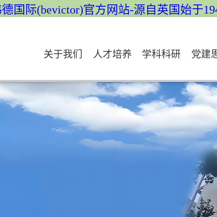
德国际(bevictor)官方网站-源自英国始于19
关于我们
人才培养
学科科研
党建