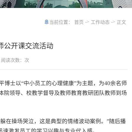
->
->
当前位置：
首页
工作动态
正文
师公开课交流活动
阅读次数：
次
平博士以“中小员工的心理健康”为主题，为40余名师
体院领导、校教学督导及教师教育教研团队教师到场
力躲在操场哭泣，这是典型的情绪波动案例。”随后播
迅速激发员工的学习兴趣与专业代入感。