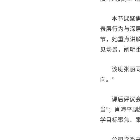
本节课聚焦
表层行为与深层
节，她重点讲解
见场景，阐明
该班张丽
向。”
课后评议
当”；肖海平副
学目标聚焦、
公司党委