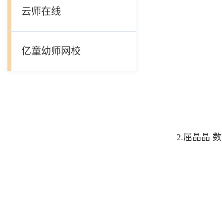
云师在线
亿童幼师网校
2.屈晶晶
数