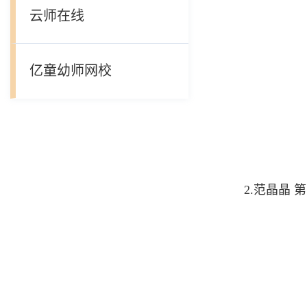
云师在线
亿童幼师网校
2.范晶晶