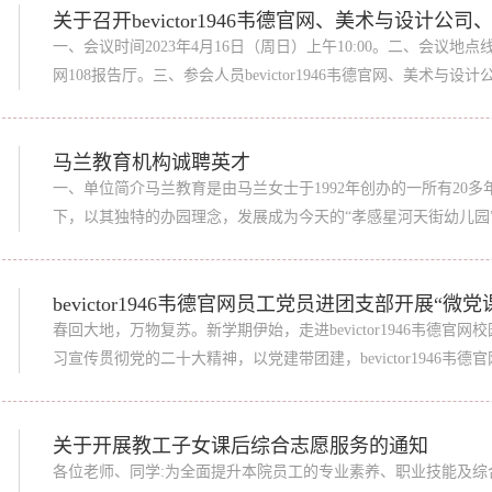
关于召开bevictor1946韦德官网、美术与设计
一、会议时间2023年4月16日（周日）上午10:00。二、会议地点线上：腾
网108报告厅。三、参会人员bevictor1946韦德官网、美
导；2023届毕业生班主任、辅导员；2023届毕业生；2021级
司
马兰教育机构诚聘英才
一、单位简介马兰教育是由马兰女士于1992年创办的一所有20
下，以其独特的办园理念，发展成为今天的“孝感星河天街幼儿园”
构教职员工人数达到两百余人，先后荣获“十佳幼儿园”“孝感市一
园”等殊荣，今天的马兰教育机构仍在飞速发展中，已经成为了汉川
bevictor1946韦德官网员工党员进团支部开展“微
春回大地，万物复苏。新学期伊始，走进bevictor1946韦德
习宣传贯彻党的二十大精神，以党建带团建，bevictor1946
应班级进行宣讲，进一步动员和引导全院员工深入学习宣传贯彻
部讲微党课。二、活动主题第一期："学习二十大、争做新青年"。
关于开展教工子女课后综合志愿服务的通知
各位老师、同学:为全面提升本院员工的专业素养、职业技能及