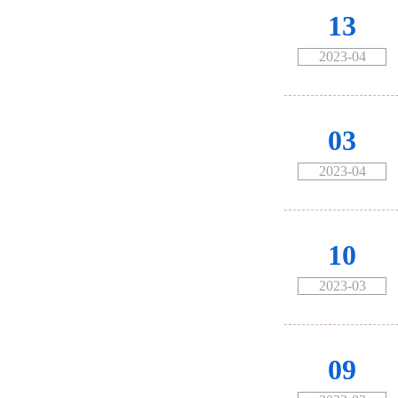
13
2023-04
03
2023-04
10
2023-03
09